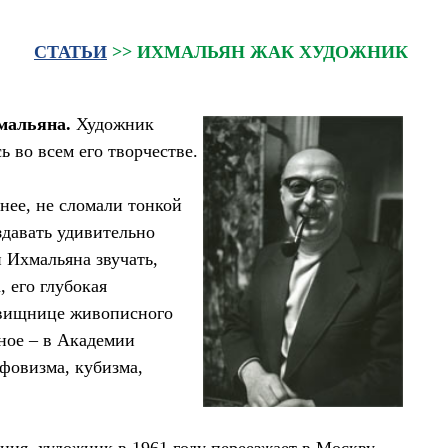
СТАТЬИ
>> ИХМАЛЬЯН ЖАК ХУДОЖНИК
мальяна.
Художник
ь во всем его творчестве.
енее, не сломали тонкой
здавать удивительно
 Ихмальяна звучать,
 его глубокая
ровищнице живописного
ное – в Академии
фовизма, кубизма,