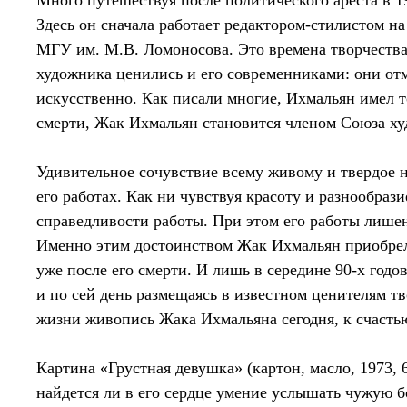
Много путешествуя после политического ареста в 1
Здесь он сначала работает редактором-стилистом на
МГУ им. М.В. Ломоносова. Это времена творчества
художника ценились и его современниками: они отме
искусственно. Как писали многие, Ихмальян имел то
смерти, Жак Ихмальян становится членом Союза х
Удивительное сочувствие всему живому и твердое 
его работах. Как ни чувствуя красоту и разнообра
справедливости работы. При этом его работы лиш
Именно этим достоинством Жак Ихмальян приобрел 
уже после его смерти. И лишь в середине 90-х годо
и по сей день размещаясь в известном ценителям тв
жизни живопись Жака Ихмальяна сегодня, к счастью
Картина «Грустная девушка» (картон, масло, 1973, 
найдется ли в его сердце умение услышать чужую бо