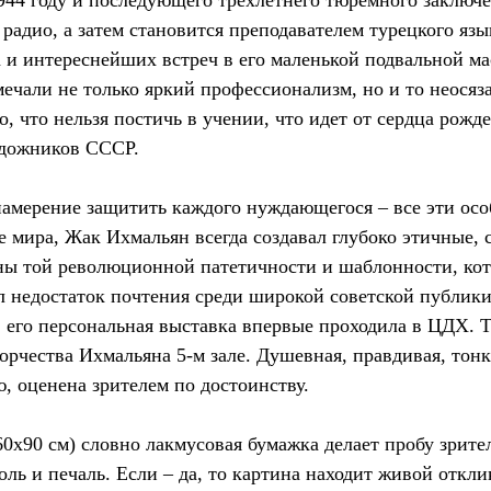
944 году и последующего трехлетнего тюремного заключе
 радио, а затем становится преподавателем турецкого я
 и интереснейших встреч в его маленькой подвальной ма
чали не только яркий профессионализм, но и то неосязае
, что нельзя постичь в учении, что идет от сердца рожде
удожников СССР.
намерение защитить каждого нуждающегося – все эти осо
зие мира, Жак Ихмальян всегда создавал глубоко этичные
ены той революционной патетичности и шаблонности, ко
недостаток почтения среди широкой советской публики.
в его персональная выставка впервые проходила в ЦДХ. Те
орчества Ихмальяна 5-м зале. Душевная, правдивая, тонк
, оценена зрителем по достоинству.
60x90 см) словно лакмусовая бумажка делает пробу зрител
ль и печаль. Если – да, то картина находит живой откли