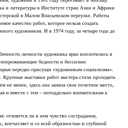
ния, художник в 1961 году переезжает в Москву.
зыка и литературы в Институте стран Азии и Африки
стерской в Малом Власьевском переулке. Работы
мое качество работ, которое нельзя создать
нного художником. И в 1974 году, за четыре года до
бенности личности художника ярко воплотились в
, сопереживающие бедности и бессилию
торые нередко присущи «художникам социализма».
 Крупные выставки работ мастера стали проходить
м не менее, здесь она заняла свое почетное место,
ая и вместе с тем – неподдельно внимательная к
я: отзовется ли в нем чувство сострадания,
к, впечатляет и со всей образностью и глубиной