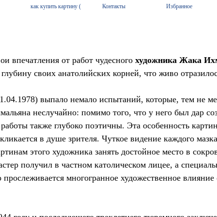
вои впечатления от работ чудесного
художника Жака Их
 глубину своих анатолийских корней, что живо отразилос
 1.04.1978) выпало немало испытаний, которые, тем не м
мальяна неслучайно: помимо того, что у него был дар со
работы также глубоко поэтичны. Эта особенность картин
ликается в душе зрителя. Чуткое видение каждого мазка,
артинам этого художника занять достойное место в сок
стер получил в частном католическом лицее, а специаль
о прослеживается многогранное художественное влияние 