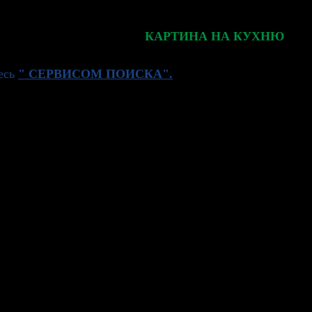
КАРТИНА НА КУХНЮ
тесь
" СЕРВИСОМ ПОИСКА".
 Даже в самой небольшой и «упакованной» кухне
гляде на неё пространство будет обретать
 себя «замкнутой» в четырех стенах!
ости над варочной панелью. Если размеры кухни
сставить нужные акценты и сделать свою кухню по-