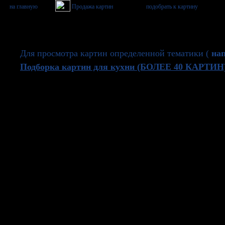
Для просмотра картин определенной тематики (
нап
Подборка картин для кухни (БОЛЕЕ 40 КАРТИН
Выбор картины для кухни зависит, прежде всего, о
можно найти место для художественной работы. Карт
дополнительную глубину, становиться многогранны
В маленькой кухне хорошо поместить небольшую ка
позволяют, то картина для кухни может быть и боле
настоящему особенной.