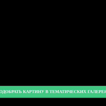
олько вкусом здесь не всегда целесообразно: работа мож
му сначала следует продумать размеры и приемлемые сюж
ласно
древнекитайскому учению фен-шуй.
Кухня здесь 
астоящий семейный очаг!
ут в дом благосостояние картины с фруктами, ракушками
ла большие возможности и ощущение довольства – словн
вала лишь приятные ассоциации: будила, но не раздражал
кухни – это целое искусство!
нашем портале существует более 100 тематических гал
ОДОБРАТЬ КАРТИНУ В ТЕМАТИЧЕСКИХ ГАЛЕРЕ
ами"