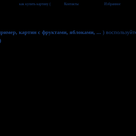
ример, картин с фруктами, яблоками, ...
) воспользуй
)
РЕКОМЕНДАЦИИ ОТ ДИЗАЙНЕРА
т её размеров, общего стилевого решения и меблировки.
ина на кухне создаст особый акцент – каждый раз при вз
м. А ведь это так важно для хозяюшки, часто ощущающей
ртину – над обеденным столом или на открытой поверхн
е солидной – повесив её на свободной стене, удастся ра