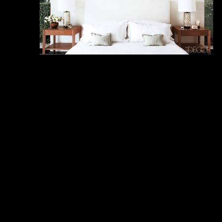
Спальня американской актрисы,
комедиантки, телеведущей и певицы
Меган Меллаллали
Copyri