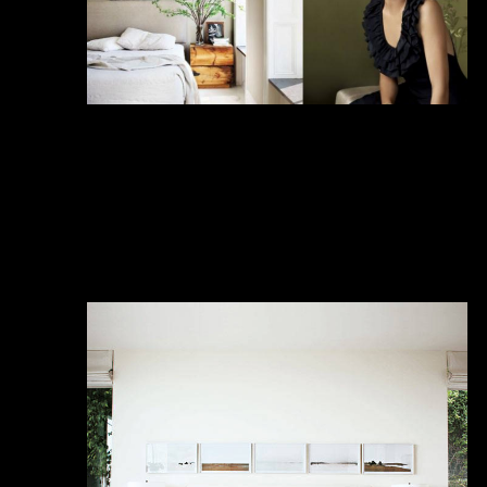
Спальня американской актрисы Кери
Рассел