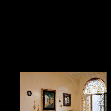
просматривать ка
тематики (наприме