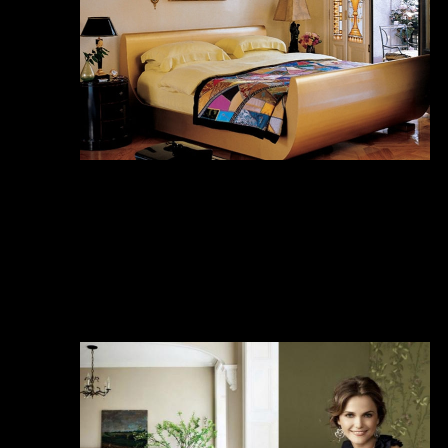
Спальня известного итальянского
модельера Донатела Версаче