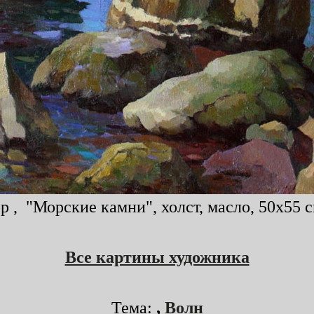
 , "Морские камни", холст, масло, 50x55 с
Все картины художника
Тема:
,
Волн