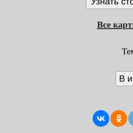
Все кар
Те