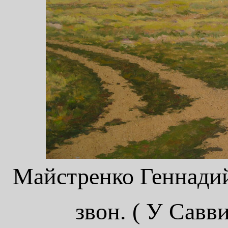
Майстренко Геннадий
звон. ( У Савв