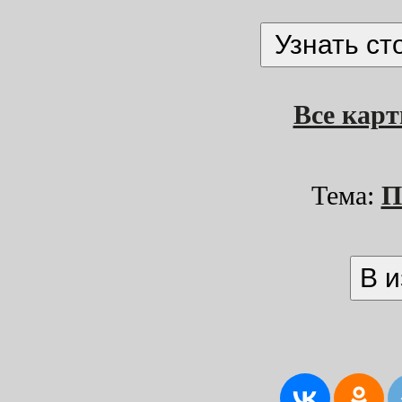
Все кар
Тема:
П