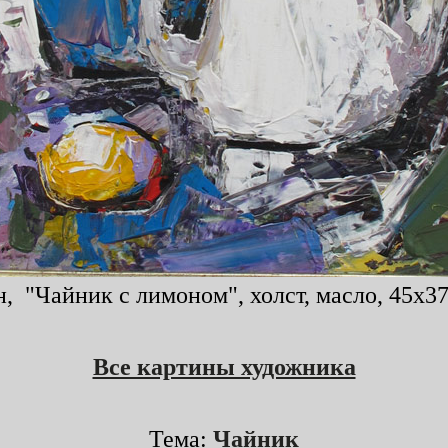
 "Чайник с лимоном", холст, масло, 45x37
Все картины художника
Тема:
Чайник