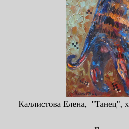
Каллистова Елена, "Танец", х