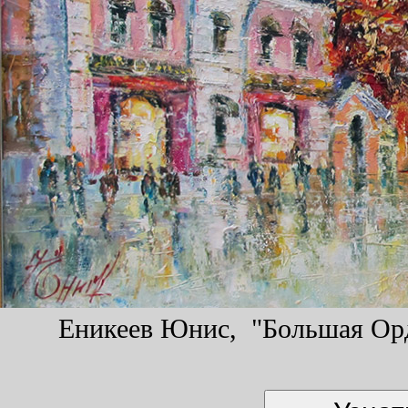
Еникеев Юнис, "Большая Орды