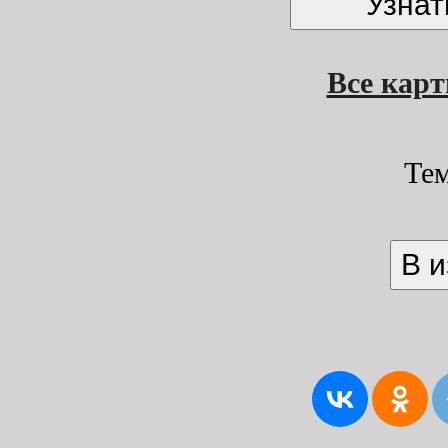
Все кар
Те