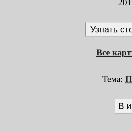
201
Все кар
Тема:
П