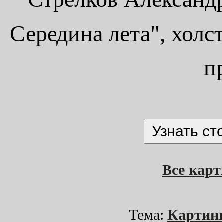
Середина лета", холст
п
Все кар
Тема:
Картин