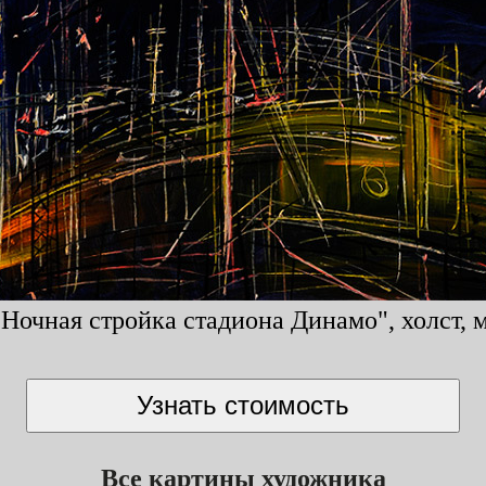
очная стройка стадиона Динамо", холст, м
Все картины художника