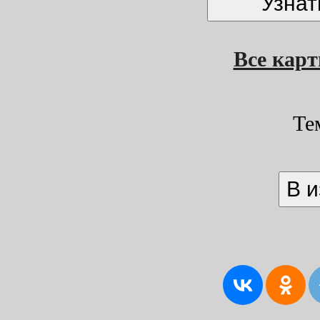
Все кар
Те