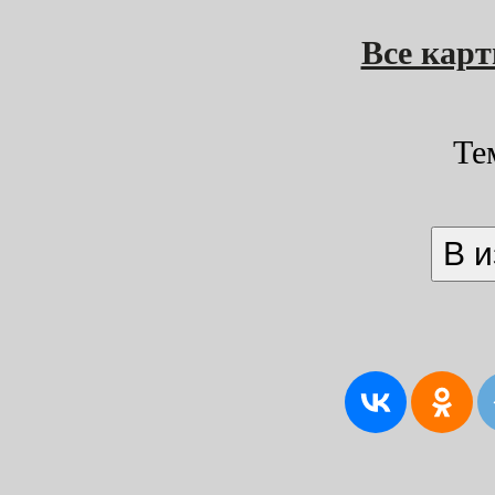
Все кар
Те