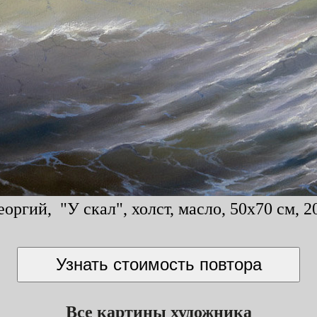
оргий, "У скал", холст, масло, 50x70 см, 2
Все картины художника