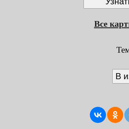
Все кар
Те