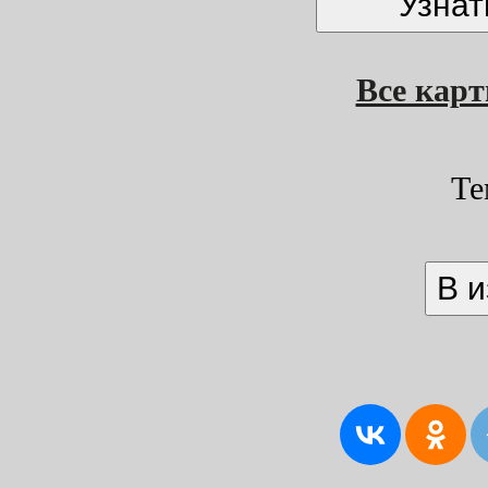
Все кар
Те