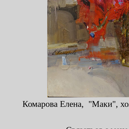
Комарова Елена, "Маки", хол