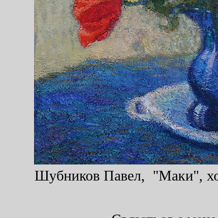
Шубников Павел, "Маки", хол