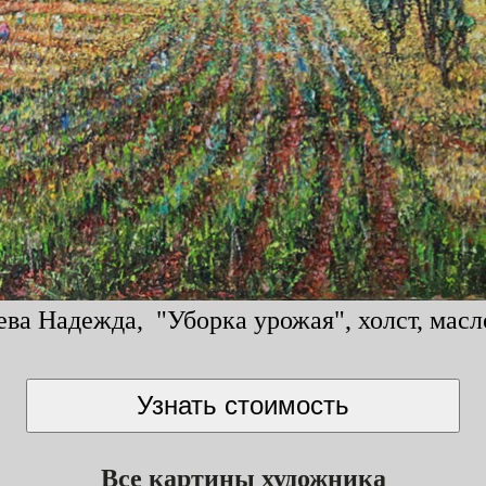
ва Надежда, "Уборка урожая", холст, масло
Все картины художника