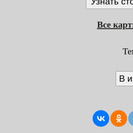
Все кар
Те