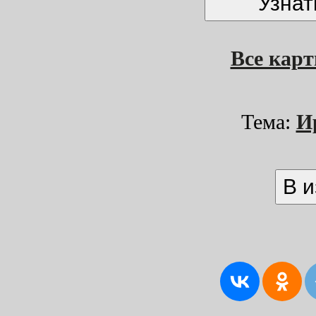
Все кар
Тема:
И