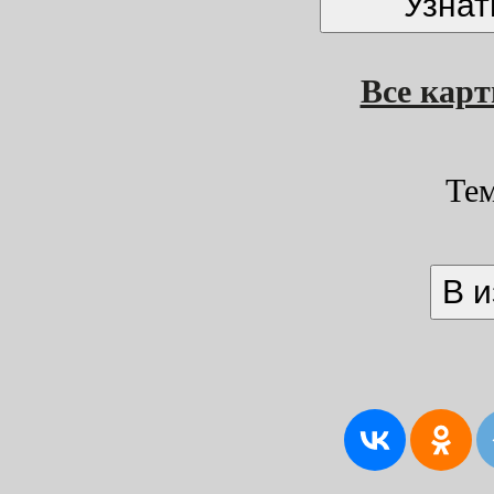
Все кар
Те