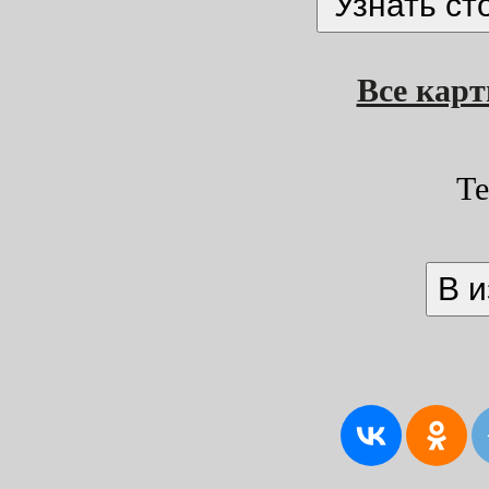
Все кар
Т