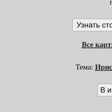
Все кар
Тема:
Ири