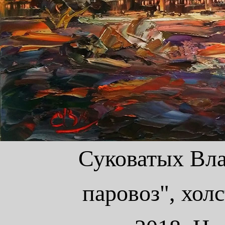
Суковатых Вл
паровоз", холс