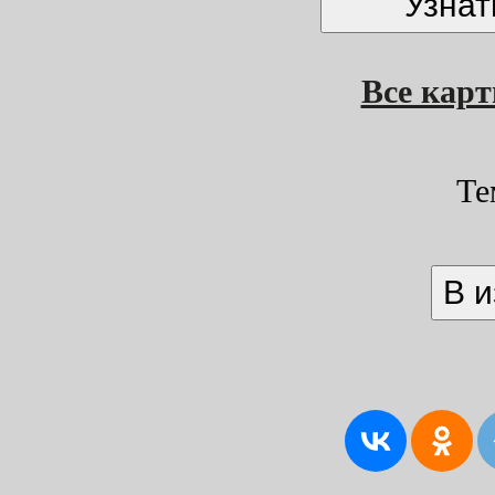
Все кар
Те