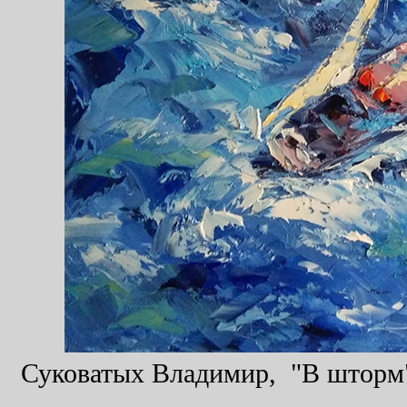
Суковатых Владимир, "В шторм",