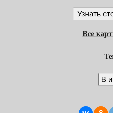
Все кар
Те