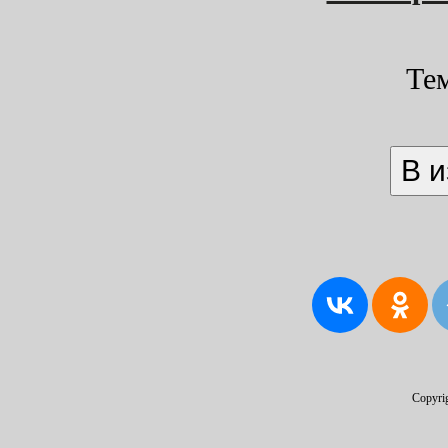
Те
Copyri