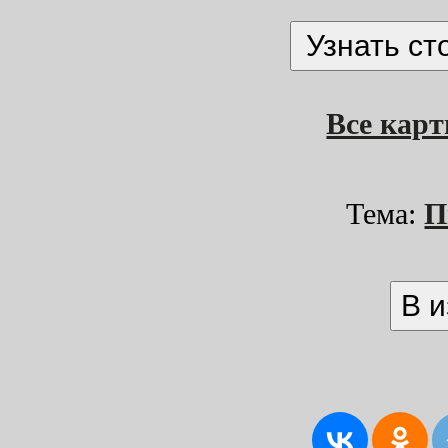
Все кар
Тема:
П