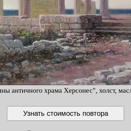
ы античного храма Херсонес", холст, масл