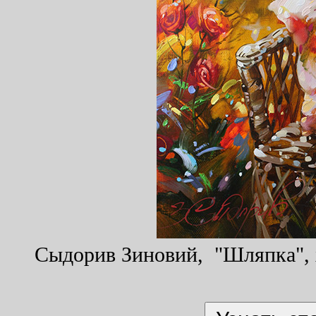
Сыдорив Зиновий, "Шляпка", х