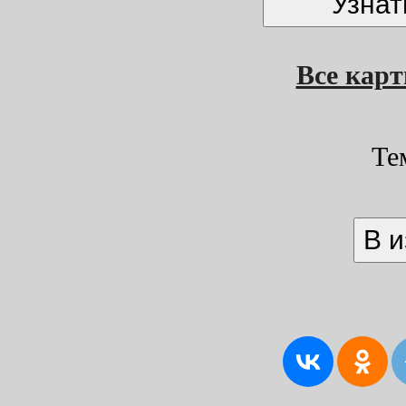
Все кар
Те