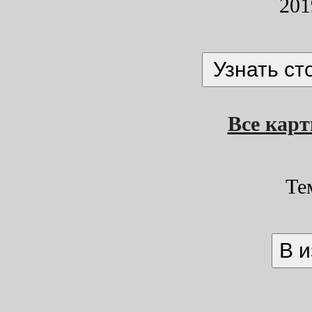
201
Все кар
Те