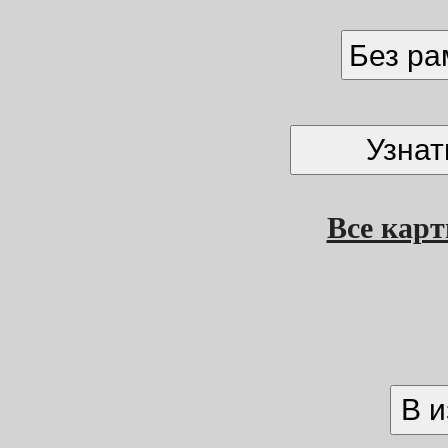
Без р
Все кар