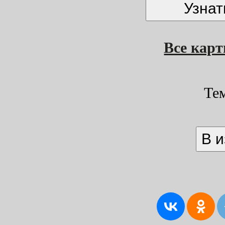
Все кар
Те