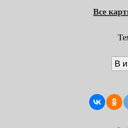
Все кар
Те