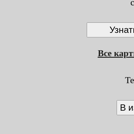
Все кар
Т