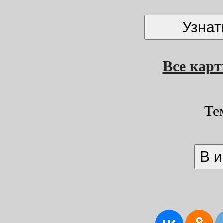
Все кар
Те