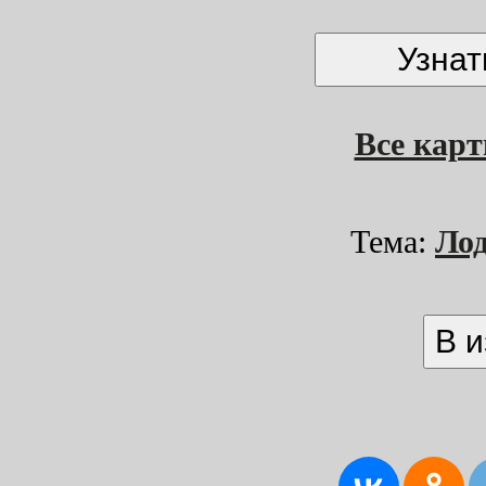
Все кар
Тема:
Ло