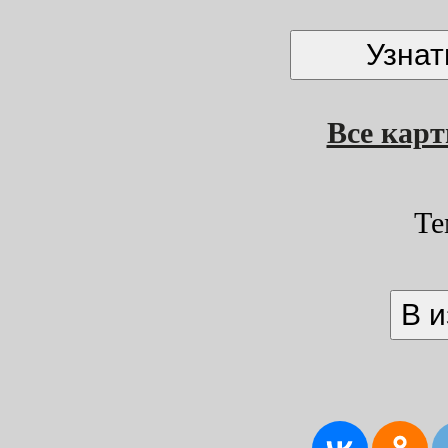
Все кар
Те