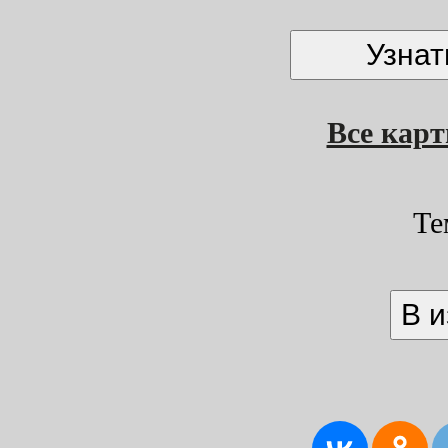
Все кар
Те