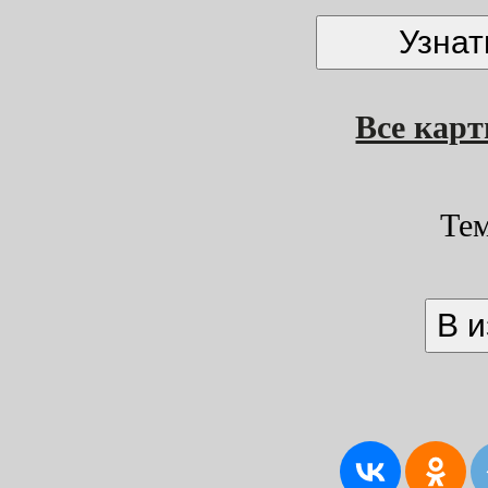
Все кар
Те