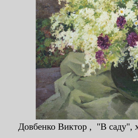
Довбенко Виктор , "В саду", х