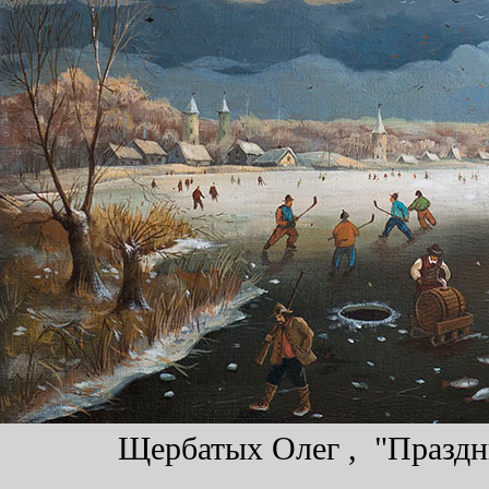
Щербатых Олег , "Праздни