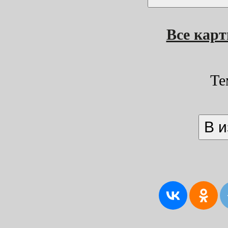
Все кар
Те