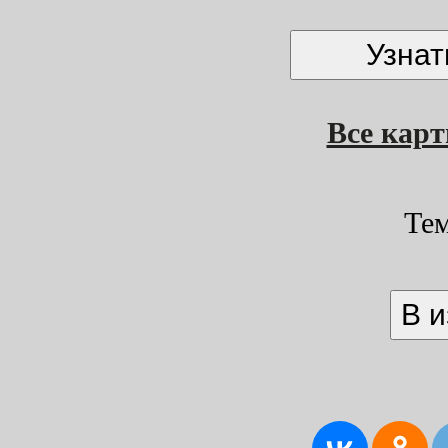
Все кар
Те