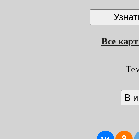
Все кар
Те